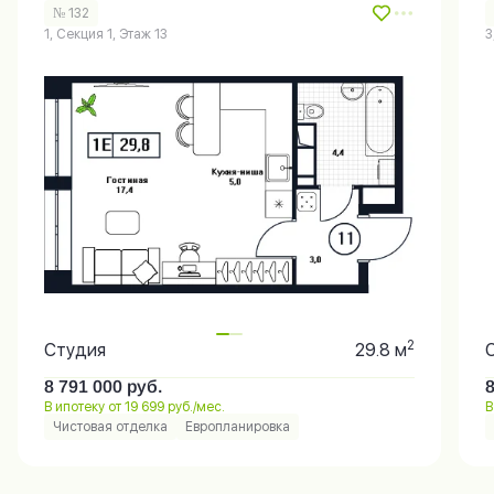
№ 132
1, Секция 1, Этаж 13
3
2
Студия
29.8 м
8 791 000
руб.
В ипотеку от 19 699 руб./мес.
В
Чистовая отделка
Европланировка