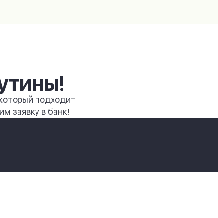
утины!
 который подходит
м заявку в банк!