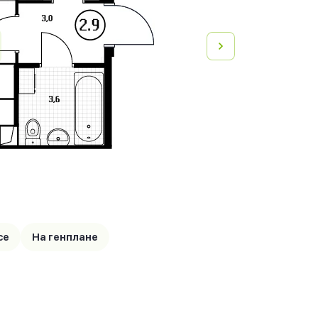
се
На генплане