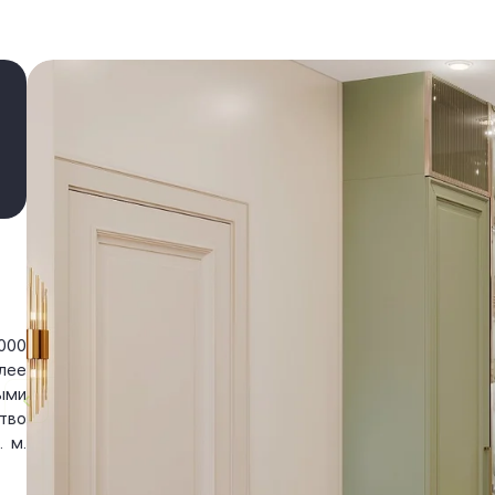
000
лее
ыми
тво
 м.