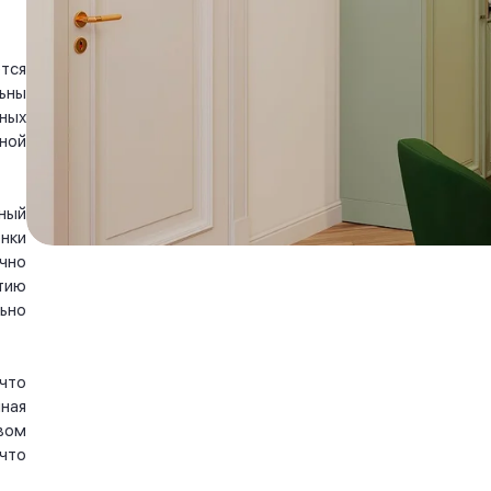
тся
ьны
ных
ной
ный
нки
чно
тию
ьно
что
ная
вом
что