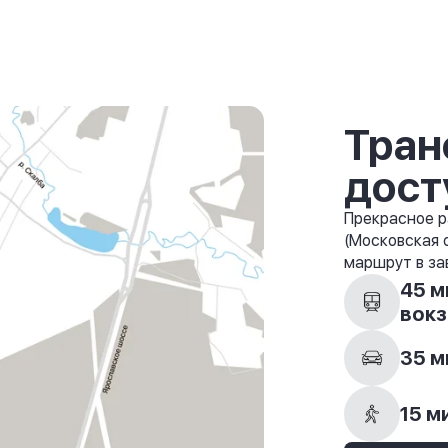
Тран
дост
Прекрасное р
(Московская 
маршрут в за
45 м
вокз
35 м
15 м