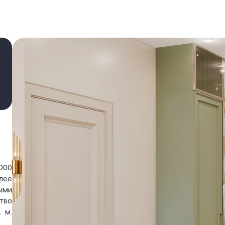
000
лее
ыми
тво
 м.