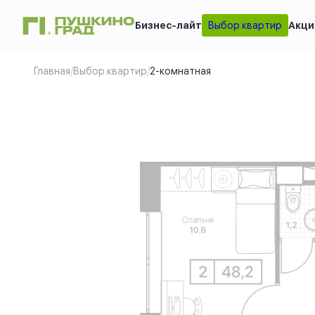
Бизнес-лайт
Выбор квартир
Акци
2-комнатная
2
48.2 м
Цен
Главная
/
Выбор квартир
/
2-комнатная