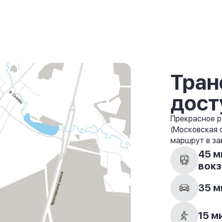
Тран
дост
Прекрасное р
(Московская 
маршрут в за
45 м
вокз
35 м
15 м