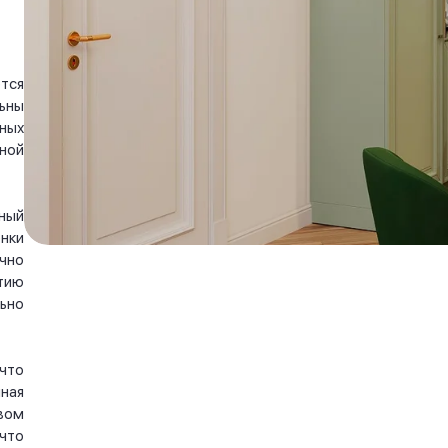
тся
ьны
ных
ной
ный
нки
чно
тию
ьно
что
ная
вом
что