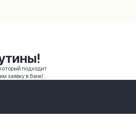
утины!
 который подходит
м заявку в банк!