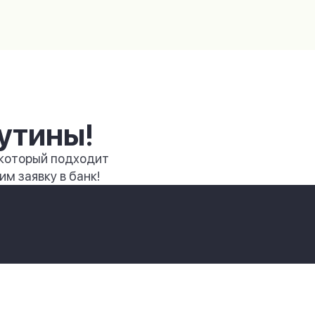
утины!
 который подходит
м заявку в банк!