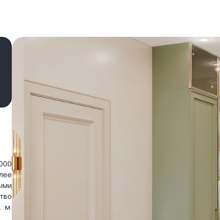
000
лее
ыми
тво
 м.