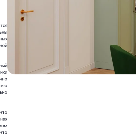
тся
ьны
ных
ной
ный
нки
чно
тию
ьно
что
ная
вом
что