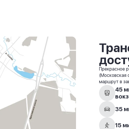
Тран
дост
Прекрасное р
(Московская 
маршрут в за
45 м
вокз
35 м
15 м